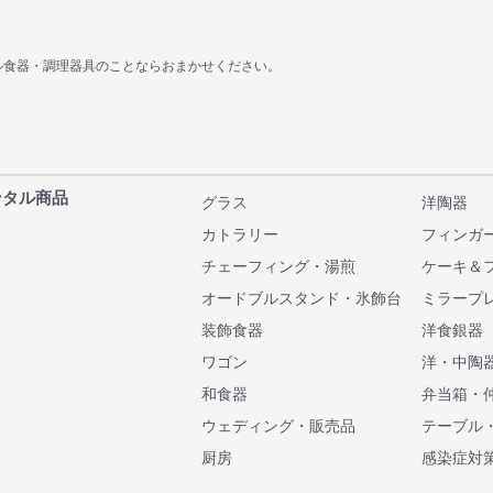
ル食器・調理器具のことならおまかせください。
ンタル商品
グラス
洋陶器
カトラリー
フィンガ
チェーフィング・湯煎
ケーキ＆
オードブルスタンド・氷飾台
ミラープ
装飾食器
洋食銀器
ワゴン
洋・中陶
和食器
弁当箱・
ウェディング・販売品
テーブル
厨房
感染症対