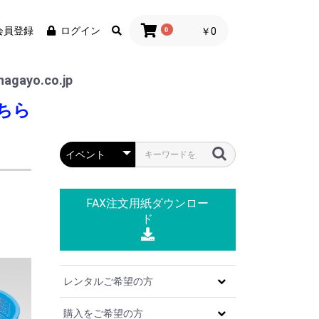
会員登録
ログイン
0
￥0
agayo.co.jp
ちら
FAX注文用紙
ダウンロー
ド
レンタルご希望の方
購入をご希望の方