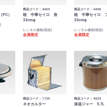
商品コード：
6059
商品コード：
6058
（PC）
桧 中華セイロ 身
桧 中華セイロ
33cmφ
33cmφ
)
レンタル価格(税抜)
レンタル価格(税抜)
会員限定
会員限定
商品コード：
1725
商品コード：
9023
ネオカルター
保温ジャー 5.7L