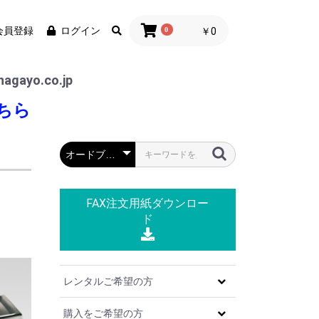
会員登録
ログイン
0
￥0
agayo.co.jp
ちら
FAX注文用紙
ダウンロー
ド
レンタルご希望の方
購入をご希望の方