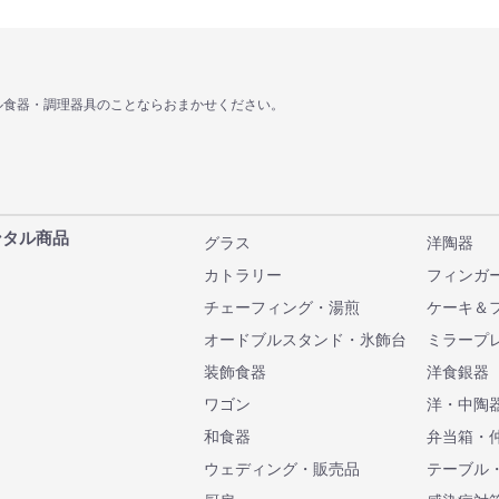
ル食器・調理器具のことならおまかせください。
ンタル商品
グラス
洋陶器
カトラリー
フィンガ
チェーフィング・湯煎
ケーキ＆
オードブルスタンド・氷飾台
ミラープ
装飾食器
洋食銀器
ワゴン
洋・中陶
和食器
弁当箱・
ウェディング・販売品
テーブル