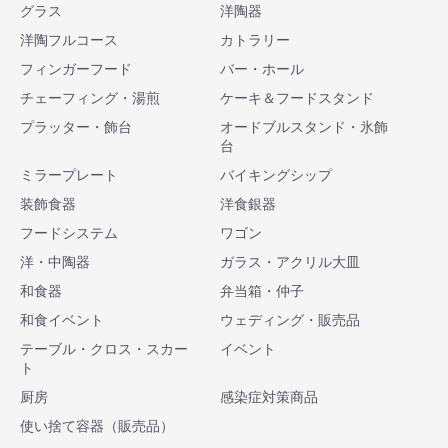
グラス
洋陶器
洋陶フルコース
カトラリー
フィンガーフード
バー・ホール
チェーフィング・湯煎
ケーキ＆フードスタンド
プラッター・飾台
オードブルスタンド・氷飾
台
ミラープレート
バイキングシップ
装飾食器
洋食銀器
フードシステム
ワゴン
洋・中陶器
ガラス・アクリル大皿
和食器
弁当箱・仲子
和食イベント
ウェディング・販売品
テーブル・クロス・スカー
イベント
ト
厨房
感染症対策商品
使い捨て容器（販売品）