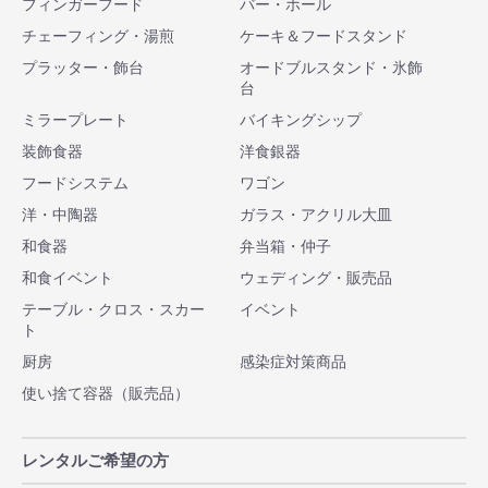
フィンガーフード
バー・ホール
チェーフィング・湯煎
ケーキ＆フードスタンド
プラッター・飾台
オードブルスタンド・氷飾
台
ミラープレート
バイキングシップ
装飾食器
洋食銀器
フードシステム
ワゴン
洋・中陶器
ガラス・アクリル大皿
和食器
弁当箱・仲子
和食イベント
ウェディング・販売品
テーブル・クロス・スカー
イベント
ト
厨房
感染症対策商品
使い捨て容器（販売品）
レンタルご希望の方