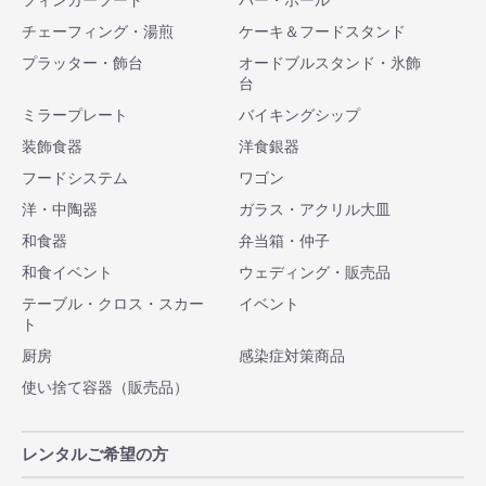
フィンガーフード
バー・ホール
チェーフィング・湯煎
ケーキ＆フードスタンド
プラッター・飾台
オードブルスタンド・氷飾
台
ミラープレート
バイキングシップ
装飾食器
洋食銀器
フードシステム
ワゴン
洋・中陶器
ガラス・アクリル大皿
和食器
弁当箱・仲子
和食イベント
ウェディング・販売品
テーブル・クロス・スカー
イベント
ト
厨房
感染症対策商品
使い捨て容器（販売品）
レンタルご希望の方