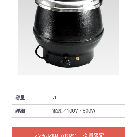
容量
7L
詳細
電源／100V・800W
会員限定
レンタル価格（(税抜)）