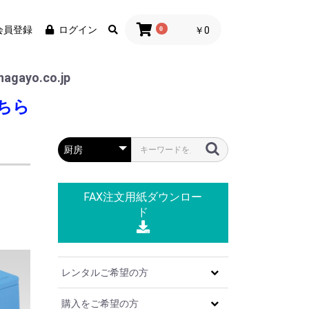
会員登録
ログイン
0
￥0
agayo.co.jp
ちら
FAX注文用紙
ダウンロー
ド
レンタルご希望の方
購入をご希望の方