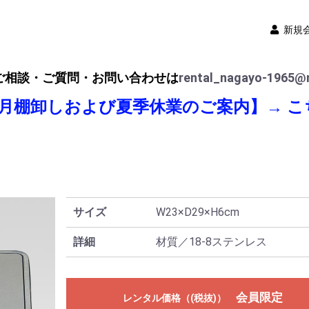
新規
ご相談・ご質問・お問い合わせは
rental_nagayo-1965@n
8月棚卸しおよび夏季休業のご案内】→
こ
サイズ
W23×D29×H6cm
詳細
材質／18-8ステンレス
会員限定
レンタル価格（(税抜)）