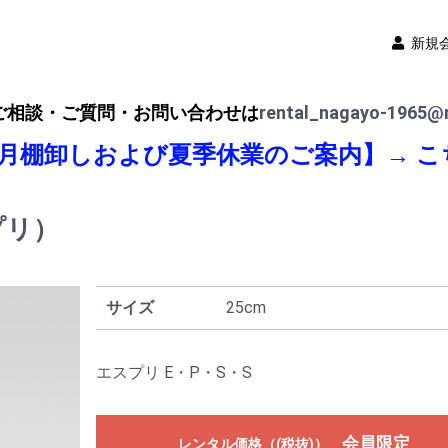
新規
ご相談・ご質問・お問い合わせは
rental_nagayo-1965@n
8月棚卸しおよび夏季休業のご案内】→
こ
プリ）
サイズ
25cm
エスプリ E・P・S・S
会員限定
レンタル価格（(税抜)）