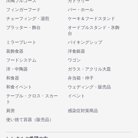
洋陶フルコース
カトラリー
フィンガーフード
バー・ホール
チェーフィング・湯煎
ケーキ＆フードスタンド
プラッター・飾台
オードブルスタンド・氷飾
台
ミラープレート
バイキングシップ
装飾食器
洋食銀器
フードシステム
ワゴン
洋・中陶器
ガラス・アクリル大皿
和食器
弁当箱・仲子
和食イベント
ウェディング・販売品
テーブル・クロス・スカー
イベント
ト
厨房
感染症対策商品
使い捨て容器（販売品）