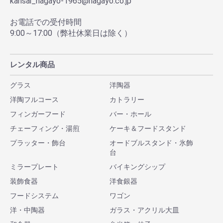
kansai_nagayo-1965@nagayo.co.jp
お電話での受付時間
9:00～17:00（弊社休業日は除く）
レンタル商品
グラス
洋陶器
洋陶フルコース
カトラリー
フィンガーフード
バー・ホール
チェーフィング・湯煎
ケーキ＆フードスタンド
プラッター・飾台
オードブルスタンド・氷飾
台
ミラープレート
バイキングシップ
装飾食器
洋食銀器
フードシステム
ワゴン
洋・中陶器
ガラス・アクリル大皿