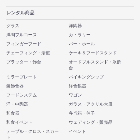
レンタル商品
グラス
洋陶器
洋陶フルコース
カトラリー
フィンガーフード
バー・ホール
チェーフィング・湯煎
ケーキ＆フードスタンド
プラッター・飾台
オードブルスタンド・氷飾
台
ミラープレート
バイキングシップ
装飾食器
洋食銀器
フードシステム
ワゴン
洋・中陶器
ガラス・アクリル大皿
和食器
弁当箱・仲子
和食イベント
ウェディング・販売品
テーブル・クロス・スカー
イベント
ト