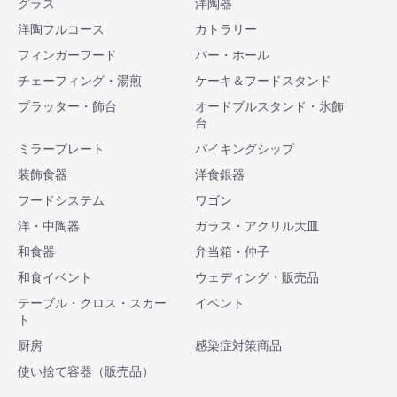
グラス
洋陶器
洋陶フルコース
カトラリー
フィンガーフード
バー・ホール
チェーフィング・湯煎
ケーキ＆フードスタンド
プラッター・飾台
オードブルスタンド・氷飾
台
ミラープレート
バイキングシップ
装飾食器
洋食銀器
フードシステム
ワゴン
洋・中陶器
ガラス・アクリル大皿
和食器
弁当箱・仲子
和食イベント
ウェディング・販売品
テーブル・クロス・スカー
イベント
ト
厨房
感染症対策商品
使い捨て容器（販売品）