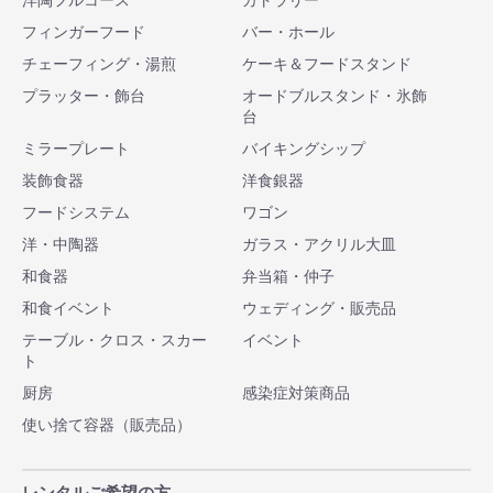
洋陶フルコース
カトラリー
フィンガーフード
バー・ホール
チェーフィング・湯煎
ケーキ＆フードスタンド
プラッター・飾台
オードブルスタンド・氷飾
台
ミラープレート
バイキングシップ
装飾食器
洋食銀器
フードシステム
ワゴン
洋・中陶器
ガラス・アクリル大皿
和食器
弁当箱・仲子
和食イベント
ウェディング・販売品
テーブル・クロス・スカー
イベント
ト
厨房
感染症対策商品
使い捨て容器（販売品）