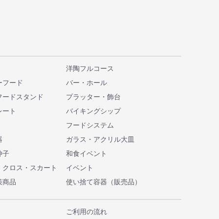
洋陶フルコース
ーフード
バー・ホール
フードスタンド
プラッター・飾台
レート
バイキングシップ
フードシステム
器
ガラス・アクリル大皿
仲子
和食イベント
・クロス・スカート
イベント
策商品
使い捨て容器（販売品）
ご利用の流れ