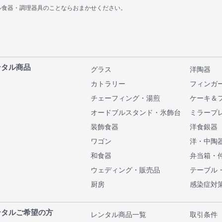
ル食器・調理器具のことならおまかせください。
ンタル商品
グラス
洋陶器
カトラリー
フィンガ
チェーフィング・湯煎
ケーキ＆
オードブルスタンド・氷飾台
ミラープ
装飾食器
洋食銀器
ワゴン
洋・中陶
和食器
弁当箱・
ウェディング・販売品
テーブル
厨房
感染症対
ンタルご希望の方
レンタル商品一覧
取引条件