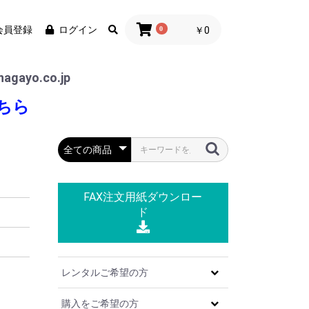
会員登録
ログイン
0
￥0
agayo.co.jp
ちら
FAX注文用紙
ダウンロー
ド
レンタルご希望の方
。
購入をご希望の方