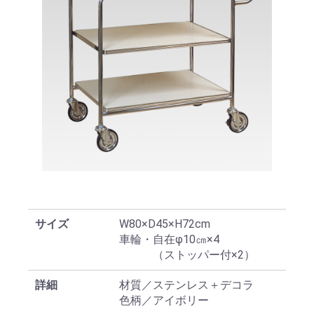
サイズ
W80×D45×H72cm
車輪・自在φ10㎝×4
（ストッパー付×2）
詳細
材質／ステンレス＋デコラ
色柄／アイボリー